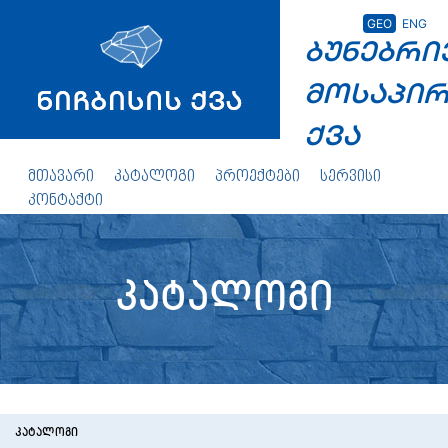
GEO
ENG
ბუნებრი
მოსაპი
ქვა
მთავარი
კატალოგი
პროექტები
სერვისი
კონტაქტი
კატალოგი
ᲙᲐᲢᲐᲚᲝᲒᲘ